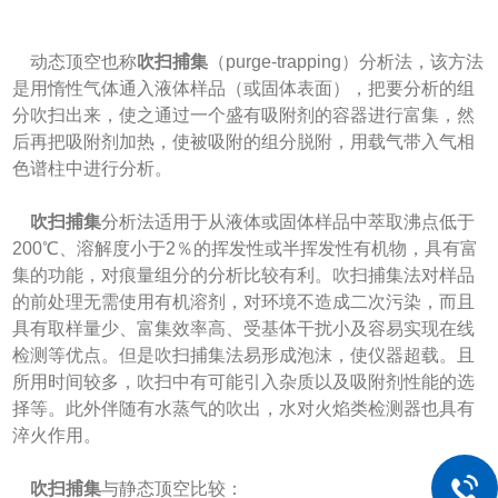
动态顶空也称
吹扫捕集
（purge-trapping）分析法，该方法
是用惰性气体通入液体样品（或固体表面），把要分析的组
分吹扫出来，使之通过一个盛有吸附剂的容器进行富集，然
后再把吸附剂加热，使被吸附的组分脱附，用载气带入气相
色谱柱中进行分析。
吹扫捕集
分析法适用于从液体或固体样品中萃取沸点低于
200℃、溶解度小于2％的挥发性或半挥发性有机物，具有富
集的功能，对痕量组分的分析比较有利。吹扫捕集法对样品
的前处理无需使用有机溶剂，对环境不造成二次污染，而且
具有取样量少、富集效率高、受基体干扰小及容易实现在线
检测等优点。但是吹扫捕集法易形成泡沫，使仪器超载。且
所用时间较多，吹扫中有可能引入杂质以及吸附剂性能的选
择等。此外伴随有水蒸气的吹出，水对火焰类检测器也具有
淬火作用。
吹扫捕集
与静态顶空比较：