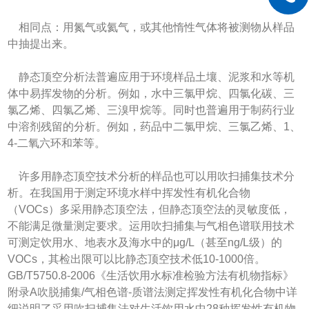
相同点：用氮气或氦气，或其他惰性气体将被测物从样品
中抽提出来。
静态顶空分析法普遍应用于环境样品土壤、泥浆和水等机
体中易挥发物的分析。例如，水中三氯甲烷、四氯化碳、三
氯乙烯、四氯乙烯、三溴甲烷等。同时也普遍用于制药行业
中溶剂残留的分析。例如，药品中二氯甲烷、三氯乙烯、1、
4-二氧六环和苯等。
许多用静态顶空技术分析的样品也可以用吹扫捕集技术分
析。在我国用于测定环境水样中挥发性有机化合物
（VOCs）多采用静态顶空法，但静态顶空法的灵敏度低，
不能满足微量测定要求。运用吹扫捕集与气相色谱联用技术
可测定饮用水、地表水及海水中的μg/L（甚至ng/L级）的
VOCs，其检出限可以比静态顶空技术低10-1000倍。
GB/T5750.8-2006《生活饮用水标准检验方法有机物指标》
附录A吹脱捕集/气相色谱-质谱法测定挥发性有机化合物中详
细说明了采用吹扫捕集法对生活饮用水中28种挥发性有机物