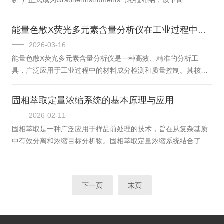
试部部长陈璐和主量测试部部长史光宇三位核心技术负责人；仪
称“Grabner”）的代理商，具体负责内容包括：实验室产品（中国
真分析方面——技术...
北方指定区域）包括微量闪点测定仪、微量蒸气压测定仪、中红
能量色散X荧光多元素含量分析仪在工业过程中的应用
外油品分析仪等产品的推广宣传、销售、技术支持及售后服务。
2026-03-16
在线产品（中国大陆，不含香港、澳门）包括在线蒸气压分析仪
能量色散X荧光多元素含量分析仪是一种高效、精准的分析工
产品的推广宣传、销售、技术支持与售后服务。Grabner作为燃
具，广泛应用于工业过程中的材料成分检测和质量控制。其核心
油分析仪器领域的优秀品牌，专注于自动化石油化工检测仪器...
原理是通过激发样品中的元素发射特定波长的X射线，然后利用
探测器记录这些信号，从而实现对样品中元素的定性和定量分
固相萃取定量浓缩系统的基本原理与应用
析。因其快速性、无损性以及能力分析多种元素而受到各行业的
2026-02-11
青睐，尤其是在冶金、环保、化工、电子等领域。在冶金工业
固相萃取是一种广泛应用于样品前处理的技术，旨在从复杂基质
中，能量色散X荧光多元素含量分析仪被广泛应用于金属合金的
中有效分离和浓缩目标分析物。固相萃取定量浓缩系统结合了固
成分检测。金属的性质与其合金成分密切相关，因此，准确的成
相萃取的分离优势与定量浓缩的高效性，成为现代分析化学、环
分分析对于确保产品质量至关重要。传统的...
境监测、药物分析等领域的重要工具。本文将探讨固相萃取定量
浓缩系统的基本原理及其应用。一、固相萃取的基本原理固相萃
下一页
末页
取的基本原理是利用固相材料对液相中目标分析物的选择性吸
附，实现分离和浓缩。整个过程通常包括以下几个步骤：1、样品
准备：首先，待分析样品(如水样、血样、土壤提取液等)被制备