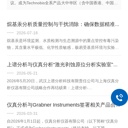
议。成为Technobis全系产品大中华区（含中国香港、中国澳
门）合作伙伴，全权负责该品牌产品在国内市场的市场推
广、产品销售...
烷基汞分析质量控制与干扰消除：确保数据精准可靠
2026-07-18
烷基汞是环境监测、水质检测与生态溯源中的重点管控有毒污染
物，其含量水平极低、化学性质敏感，极易受基质环境与实验操
作影响。在常规检测分析过程中，基质干扰、操作污染、体系不
稳定等问题，极易造成检测结果偏差、数据失真。因此，建立质
上谱分析与仪真分析“激光剥蚀原位分析实验室”成功揭牌
量控制体系，落实系统化的干扰消除措施，是保障烷基汞分析数
2026-05-21
据精准、可靠、可溯源的核心关键，也是满足行业检测质控规范
2026年5月20日，武汉上谱分析科技有限责任公司与上海仪真分
的必要条件。一、全过程实验环境质量控制，规避外源污染干扰
析仪器有限公司战略合作再结硕果：上谱分析-
烷基汞分析对实验环境洁净度要求高，环境中的微量杂质、器皿
TeledynePhotonMachines/仪真分析激光剥蚀原位分析实验室揭
残留与交叉污染，都会对超低含量样...
牌仪式在武汉顺利举行。双方领导及核心团队齐聚一堂，共同见
仪真分析与Grabner Instruments签署相关产品合作协议
证这一重要时刻，标志着双方在原位分析技术领域开启深度合
2026-03-31
作、协同发展的新篇章。出席本次揭牌仪式的双方代表主要有：
自2026年1月1日起，仪真分析仪器有限公司（以下简称“仪真分
上谱分析方面——总经理史晓丽，副总经理高伟、微量/同位素测
析”）正式成为GrabnerInstruments（格拉布纳，以下简