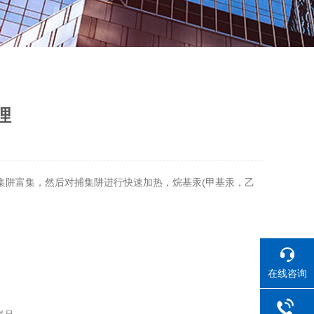
理
捕集阱富集，然后对捕集阱进行快速加热，烷基汞(甲基汞，乙
在线咨询