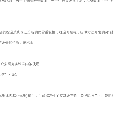
在热脱附，另一个捕集阱在吸附，另一个捕集阱在干燥，准备吸附下一个
的控温系统保证分析的优异重复性，柱温可编程，提供方法开发的灵活
态汞分解还原为蒸汽汞
内外众多研究实验室内被使用
示信号和设定
或丙基化试剂)衍生，生成挥发性的烷基汞产物，吹扫后被Tenax管