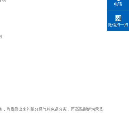
样品
电话
微信扫一扫
性
捕集，热脱附出来的组分经气相色谱分离，再高温裂解为汞蒸