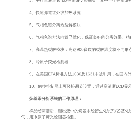
3、平行三通道Tenax捕集阱交替捕集，其中一个捕集阱
4、快速弹道红外线加热系统
5、气相色谱分离热裂解模块
6、气相色谱方法内置已优化，保证良好的分辨效果。精确
7、高温热裂解模块：高达900多度的裂解温度将不同形
8、冷原子荧光检测器
9、在美国EPA标准方法1630及1631中被引用，在国
10、触摸控制屏上可轻松调节设置，通过高清晰LCD显
烷基汞分析系统的工作原理：
样品经蒸馏后，馏出液中的烷基汞经衍生化试剂(乙基化试剂
气，用冷原子荧光检测器检测。