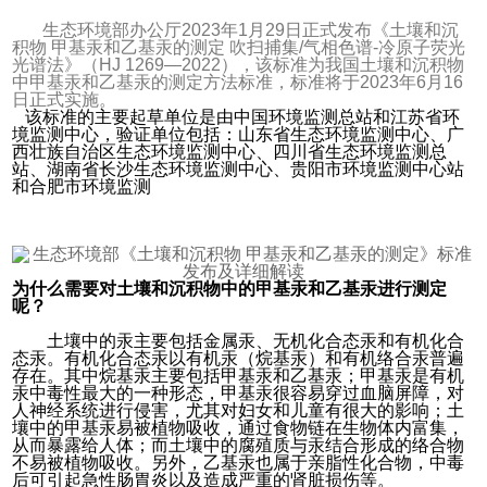
生态环境部办公厅2023年1月29日正式发布《土壤和沉
积物 甲基汞和乙基汞的测定 吹扫捕集/气相色谱-冷原子荧光
光谱法》（HJ 1269—2022），该标准为我国土壤和沉积物
中甲基汞和乙基汞的测定方法标准，标准将于2023年6月16
日正式实施。
该标准的主要起草单位是由中国环境监测总站和江苏省环
境监测中心，验证单位包括：山东省生态环境监测中心、广
西壮族自治区生态环境监测中心、四川省生态环境监测总
站、湖南省长沙生态环境监测中心、贵阳市环境监测中心站
和合肥市环境监测
为什么需要对土壤和沉积物中的甲基汞和乙基汞进行测定
呢？
土壤中的汞主要包括金属汞、无机化合态汞和有机化合
态汞。有机化合态汞以有机汞（烷基汞）和有机络合汞普遍
存在。其中烷基汞主要包括甲基汞和乙基汞；甲基汞是有机
汞中毒性最大的一种形态，甲基汞很容易穿过血脑屏障，对
人神经系统进行侵害，尤其对妇女和儿童有很大的影响；土
壤中的甲基汞易被植物吸收，通过食物链在生物体内富集，
从而暴露给人体；而土壤中的腐殖质与汞结合形成的络合物
不易被植物吸收。另外，乙基汞也属于亲脂性化合物，中毒
后可引起急性肠胃炎以及造成严重的肾脏损伤等。