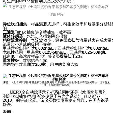
司生产的MERX全自动烷基汞分析系统：
异位吹扫捕集
，样品满瓶式进样，衍生化效率和烷基汞分析结
响
三通道
Tenax 捕集阱交替捕集，效率高
液体传感器
，水汽进入捕集阱会报警
精密流量控制
，气流波动小，避免因吹扫气流量过大造成大量
流量过小造成的吸附不完整
甲基汞检出限可达
0.002ng/L
；乙基汞检出限可达
0.002ng/L
宽线性范围：甲基汞
0.0125-50ng/L
，乙基汞
0.025-50ng/L
残留低：高浓度样品运行后仪器
残留低于2‰
重复性好
，数据结果可靠
国内销售数量
超过350家
，用户的普遍选择
来源：《土壤和沉积物 甲基汞和乙基汞的测定 吹扫捕集/气相色谱-冷原子荧光光谱法（征求意见
稿）》编制说明第65页
MERX全自动烷基汞分析系统同时还是《水质烷基汞的
测定吹扫捕集/气相色谱-冷原子荧光光谱法》（HJ 977-
2018）的验证仪器。该仪器数据质量稳定可靠，在国内饱受
好评。
谱图：