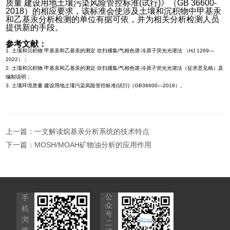
质量 建设用地土壤污染风险管控标准(试行)》（GB 36600-
2018）的相应要求，该标准会使涉及土壤和沉积物中甲基汞
和乙基汞分析检测的单位有据可依，并为相关分析检测人员
提供新的手段。
参考文献：
1. 土壤和沉积物 甲基汞和乙基汞的测定 吹扫捕集/气相色谱-冷原子荧光光谱法 （HJ 1269—
2022）
；
2. 土壤和沉积物 甲基汞和乙基汞的测定 吹扫捕集/气相色谱-冷原子荧光光谱法（征求意见稿）及
编制说明
；
3. 土壤环境质量 建设用地土壤污染风险管控标准(试行)（GB36600—2018）。
上一篇：
一文解读烷基汞分析系统的技术特点
下一篇：
MOSH/MOAH矿物油分析的应用作用
公
手
众
机
号
浏
二
览