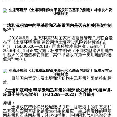
土壤和沉积物中的甲基汞和乙基汞国内是否有相关限值控制
标准？
2018年6月，生态环境部与国家市场监督管理总局联合发
布了《土壤环境质量 建设用地土壤污染风险管控标准(试
行)》（GB36600—2018）国家环境质量标准，该标准于
2018年8月1日正式实施，标准中明确了不同类型建设用地中
甲基汞的筛选值和管制值，其中甲基汞在第一类用地的筛选
值为5mg/kg。
目前国内暂无涉及土壤和沉积物中乙基汞的限值控制标
准。
《土壤和沉积物 甲基汞和乙基汞的测定 吹扫捕集/气相色谱-
冷原子荧光光谱法》（HJ 1269—2022）内容简介
原理：
土壤或沉积物样品经碱液提取后，提取液中的甲基汞和
乙基汞与四丙基硼化钠发生衍生化反应，生成挥发性的甲基
丙基汞和乙基丙基汞，经吹扫捕集、热脱附和气相色谱分离