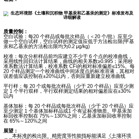
质量控制：
空白试验：每20 个样品或每批次样品（＜20 个/批）应至少
做一个空白试样，空白试样的测定值应低于方法检出限(甲基
汞和乙基汞的方法检出限均为0.2 μg/kg)
校准：每次分析样品前均应建立不少于 6 个点的校准曲线，
采用线性回归法计算结果，曲线的相关系数≥0.995；采用校
准系数法计算结果，校准系数 CFi的相对标准偏差≤15%。每
20 个样品测定一个校准曲线中间浓度点的标准溶液，其相对
误差值应该控制在±20%以内，否则应重新建立校准曲线
平行样：每 20 个或每批次样品（少于 20 个样品）应至少测
定 1 个平行双样，平行双样测定结果的相对偏差应在±30%
以内
基体加标：每 20 个样品或每批次样品（少于 20 个样品）应
至少测定 1 个基体加标样品或1 个有证标准物质。甲基汞加
标回收率控制在 75%～130%之间；乙基汞加标回收率控制
在 65%～120%之间
展望：
本标准的检出限、精密度等性能指标能满足《土壤环境