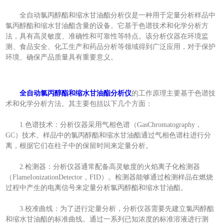
全自动氯丙醇酯和缩水甘油酯分析仪是一种用于定量分析样品中
氯丙醇酯和缩水甘油酯含量的设备。它基于色谱技术和化学分析方
法，具有高灵敏度、准确性和可靠性等特点。该分析仪器在环境监
测、食品安全、化工生产和药品分析等领域得到广泛应用，对于保护
环境、确保产品质量具有重要意义。
全自动氯丙醇酯和缩水甘油酯分析仪
的工作原理主要基于色谱技
术和化学分析方法。其主要包括以下几个方面：
1.色谱技术：分析仪器采用气相色谱（GasChromatography，
GC）技术。样品中的氯丙醇酯和缩水甘油酯通过气相色谱柱进行分
离，根据它们在柱子中的保留时间来定量分析。
2.检测器：分析仪器通常配备高灵敏度的火焰离子化检测器
（FlameIonizationDetector，FID）。检测器能够通过检测样品在燃烧
过程中产生的电离信号来定量分析氯丙醇酯和缩水甘油酯。
3.校准曲线：为了进行定量分析，分析仪器需要先建立氯丙醇酯
和缩水甘油酯的标准曲线。通过一系列已知浓度的标准溶液进行测