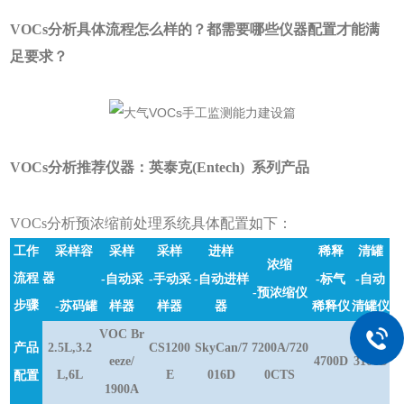
VOCs分析具体流程怎么样的？都需要哪些仪器配置才能满
足要求？
VOCs分析推荐仪器：英泰克(Entech) 系列产品
VOCs分析预浓缩前处理系统具体配置如下：
工作
采样容
采样
采样
进样
稀释
清罐
浓缩
流程
器
-自动采
-手动采
-自动进样
-标气
-自动
-预浓缩仪
步骤
-苏码罐
样器
样器
器
稀释仪
清罐仪
VOC Br
产品
2.5L,3.2
CS1200
SkyCan/7
7200A/720
eeze/
4700D
3100D
L,6L
E
016D
0CTS
配置
1900A