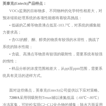
英泰克(Entech)产品特点：
VOCs监测的目标物多、不同物种的化学特性相差大，对
预浓缩前处理系统的各项性能都有着较高挑战：
• 低碳的乙烯等物质沸点低至-103.7℃，对系统的捕集能
力要求高；
• 含O2的醛、酮、醇类的物质有较强的水溶性，挑战了
系统的除水性能；
• 含硫、高沸点等物质有较强的吸附性，需要系统有较强
的惰性；
• 样品分析的浓度范围相差大，从ppt至ppm范围，需要系
统具有灵活的进样方式。
面对这些痛点，英泰克(Entech)公司提供以下应对策略。
7200A
采用弱吸附剂Tenax辅以液氮低温（-60℃~-80℃）
冷冻富集，可轻松实现C2~C12化合物的捕集；除水方面采用