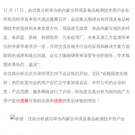
12 月 17 日，由仪真分析举办的内蒙古环境及食品检测技术用户会在
呼和浩特市喜来登大酒店隆重召开，会议
重点围绕当前
环境及食品检
测技术
的现状和未来发展方向，现场座无虚席，来自
内蒙古地区的环
监、食药监、质检、科研院所、污水处理厂、水务及第三方监测等单
位的专家学者济济一堂，共同
交流在相关行业内
应用
和解决方案方面
取得的成果和难点问题。众位大咖相继带来深度专业的报告，学术氛
围浓厚热烈，盛况*。
在仪真分析北京办张经理主持下会议热烈开始。北区*俞顺国首先致
辞，热烈欢迎与会的用户百忙之中参加该会议，并对公司的企业职
责，产品范围，服务网络进行了介绍，特别是仪真分析为国内的广大
用户提供
质量
可靠的仪器和
优质
的售后体验的理念！