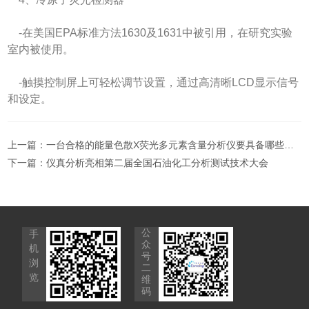
-在美国EPA标准方法1630及1631中被引用，在研究实验
室内被使用。
-触摸控制屏上可轻松调节设置，通过高清晰LCD显示信号
和设定。
上一篇：
一台合格的能量色散X荧光多元素含量分析仪要具备哪些功能才行
下一篇：
仪真分析亮相第二届全国石油化工分析测试技术大会
公
手
众
机
号
浏
二
览
维
码