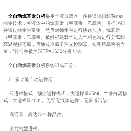
全自动烷基汞分析
采用气液分离器、多通道吹扫和Tenax
捕集技术，将液体中的烷基汞（甲基汞，乙基汞）进行吹扫
并通过捕集阱富集，然后对捕集阱进行快速加热，烷基汞
（甲基汞，乙基汞）被解析随载气进入气相色谱进行分离和
高温裂解还原，后通过冷原子荧光检测器，检测烷基汞的含
量；*符合并被美国EPA1630分析方法。
全自动烷基汞分析
系统组成部分：
1、多功能自动进样器
-双进样模式：顶空进样模式，大进样量25ml。气液分离模
式，大进样量40ml。无泵无液体进样，无管道污染。
-高通量：高达72个样品位。
-全封闭型进样。