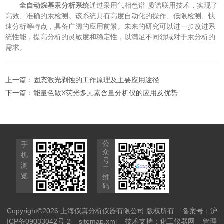
全自动烷基汞分析系统
通过采用气相色谱-质谱联用技术，实现了
高效、准确的汞检测。该系统具有高度自动化的操作、低限检测、快
速分析等特点，具备广阔的应用前景。未来的研究可以进一步改进系
统性能，提高分析的灵敏度和稳定性，以满足不同领域对于汞分析的
需求。
上一篇：
固态激光剥蚀的工作原理及主要应用途径
下一篇：
能量色散X荧光多元素含量分析仪的应用及优势
公
手
众
机
号
浏
二
览
维
码
Copyright©2026 上海仪真分析仪器有限公司 版权所有
备案号：沪
ICP备09033042号-2
sitemap.xml
技术支持：
化工仪器网
管理