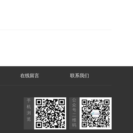
在线留言
联系我们
公
手
众
机
号
浏
二
览
维
码