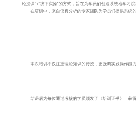
论授课”
+“
线下实操
”
的方式，旨在为学员们创造系统地学习烷
在培训中，来自仪真分析的专家团队为学员们提供系统
本次培训不仅注重理论知识的传授，更强调实践操作能
结课后为每位通过考核的学员颁发了《培训证书》，获