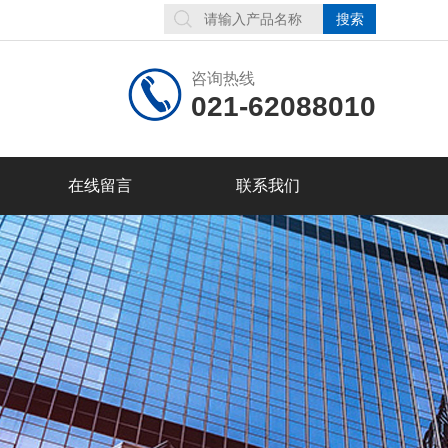
咨询热线
021-62088010
在线留言
联系我们