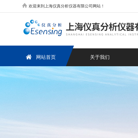
欢迎来到上海仪真分析仪器有限公司网站！
网站首页
关于我们