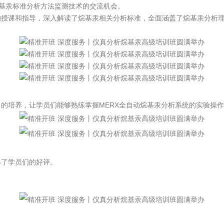
基汞标准分析方法监测技术的交流机会。
的授课和指导，深入解读了烷基汞相关分析标准，全面涵盖了烷基汞分析
力的培养，让学员们能够熟练掌握
MERX
全自动烷基汞分析系统的实验操作
得了学员们的好评。