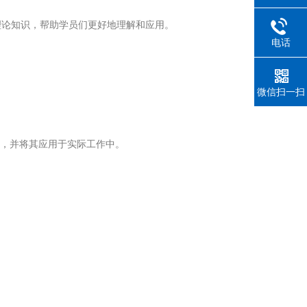
理论知识，帮助学员们更好地理解和应用。
电话
微信扫一扫
，并将其应用于实际工作中。