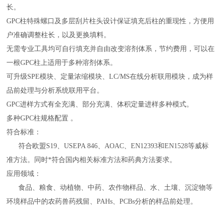
长。
GPC柱特殊螺口及多层刮片柱头设计保证填充后柱的重现性，方便用
户准确调整柱长，以
及更换填料。
无需专业工具均可自行填充并自由改变溶剂体系，节约费用，可以在
一根GPC柱上适用于
多种溶剂体系。
可升级SPE模块、定量浓缩模块、LC/MS在线分析联用模块，成为样
品前处理与分析系统
联用平台。
GPC进样方式有全充满、部分充满、体积定量进样多种模式。
多种GPC柱规格配置 。
符合标准：
符合欧盟S19、USEPA 846、AOAC、EN12393和EN1528等威标
准方法。同时*符合国内相关标准方法和药典方法要求。
应用领域：
食品、粮食、动植物、中药、农作物样品、水、土壤、沉淀物等
环境样品中的农药兽药残留、PAHs、PCBs分析的样品前处理。