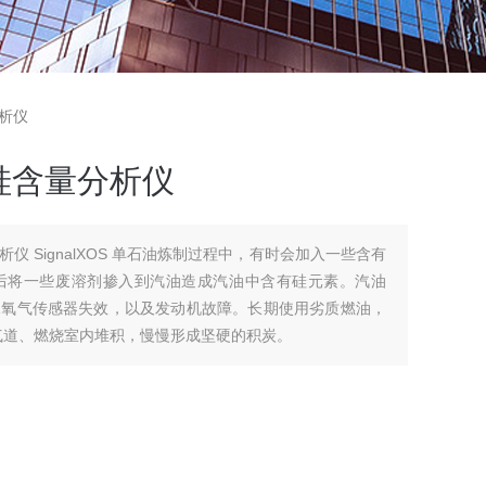
分析仪
光硅含量分析仪
析仪 SignalXOS 单石油炼制过程中，有时会加入一些含有
后将一些废溶剂掺入到汽油造成汽油中含有硅元素。汽油
像氧气传感器失效，以及发动机故障。长期使用劣质燃油，
气道、燃烧室内堆积，慢慢形成坚硬的积炭。