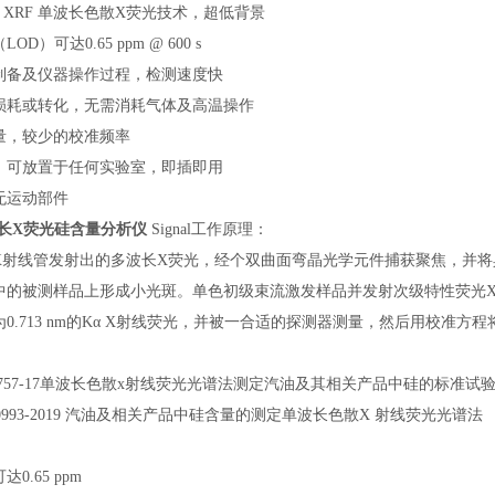
 XRF 单波长色散X荧光技术，超低背景
D）可达0.65 ppm @ 600 s
制备及仪器操作过程，检测速度快
损耗或转化，无需消耗气体及高温操作
量，较少的校准频率
，可放置于任何实验室，即插即用
无运动部件
波长X荧光硅含量分析仪
Signal工作原理：
X射线管发射出的多波长X荧光，经个双曲面弯晶光学元件捕获聚焦，并将
中的被测样品上形成小光斑。单色初级束流激发样品并发射次级特性荧光
0.713 nm的Kα X射线荧光，并被一合适的探测器测量，然后用校准
：
D7757-17单波长色散x射线荧光光谱法测定汽油及其相关产品中硅的标准试
/T 0993-2019 汽油及相关产品中硅含量的测定单波长色散X 射线荧光光谱法
：
0.65 ppm