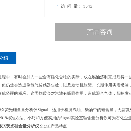
访 问 量：
3542
产品咨询
介绍
过程中，有时会加入一些含有硅化合物的实际，或在燃油炼制完成后将一
，但仍然会造成像氧气传感器失效，以及发动机故障。长期使用劣质燃油
形成坚硬的积炭。这类物质会对汽油有吸附作用，造成混合气体，影响发动机
长X荧光硅含量分析仪Signal，适用于检测汽油、柴油中的硅含量，无需复杂
993-2019标准方法。小巧和方便实用的Signal实验室硅含量分析仪可为石
波长X荧光硅含量分析仪
Signal产品特点：