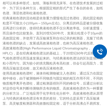
相可以有多种形式，如纸、薄板和填充床等。在色谱技术发展的过程
中．为了区分各种方法，根据固定相的形式产生了各自的命名，如纸
色谱、薄层色谱和柱液相色谱。
经典液相色谱的流动相是依靠重力缓慢地流过色谱柱，因此固定相的
粒度不可能太小(100μm～150μm左右)。分离后的样品是被分级收集
后再进行分析的，使得经典液相色谱不仅分离效率低、分析速度慢，
而且操作也比较复杂。直到20世纪60年代．发展出粒度小于10μm的
高效固定相，并使用了高压输液泵和自动记录的检测器，克服了经典
液相色谱的缺点，发展成高效液相色谱，也称为高压液相色谱。
高效液相色谱(High Performance Liquid Chromatography，
HPLC)，是在经典液相色谱法的基础上，于20世纪60年代后期引入了
气相色谱理论而迅速发展起来的。与经典液相色谱法的区别是填料颗
粒小而均匀。因为较小的填充颗粒具有高柱效，但会引起高阻力，需
用高压输送流动相，故又称高压液相色谱。
使用高效液相色谱时，液体待检测物被注入色谱柱，通过压力在固定
相中移动，由于被测物种不同物质与固定相的相互作用不同，不同的
物质顺序离开色谱柱，通过检测器得到不同的峰信号，后通过分析比
对这些信号来判断待测物所含有的物质。高效液相色谱作为一种重要
的分析方法，广泛地应用于化学和生化分析中。高效液相色谱从原理
上与经典的液相色谱没有本质的差别，它的特点是采用了高压输液
泵、高灵敏度检测器和高效微粒固定相，适于分析高沸点不易挥发、