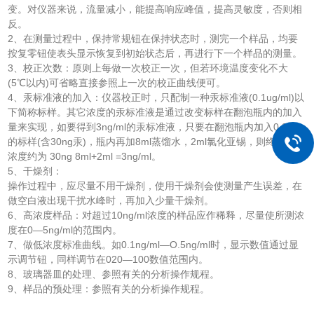
变。对仪器来说，流量减小，能提高响应峰值，提高灵敏度，否则相
反。
2、在测量过程中，保持常规钮在保持状态时，测完一个样品，均要
按复零钮使表头显示恢复到初始状态后，再进行下一个样品的测量。
3、校正次数：原则上每做一次校正一次，但若环境温度变化不大
(5℃以内)可省略直接参照上一次的校正曲线便可。
4、汞标准液的加入：仪器校正时，只配制一种汞标准液(0.1ug/ml)以
下简称标样。其它浓度的汞标准液是通过改变标样在翻泡瓶内的加入
量来实现，如要得到3ng/ml的汞标准液，只要在翻泡瓶内加入0.3ml
的标样(含30ng汞)，瓶内再加8ml蒸馏水，2ml氯化亚锡，则终瓶内汞
浓度约为 30ng 8ml+2ml =3ng/ml。
5、干燥剂：
操作过程中，应尽量不用干燥剂，使用干燥剂会使测量产生误差，在
做空白液出现干扰水峰时，再加入少量干燥剂。
6、高浓度样品：对超过10ng/ml浓度的样品应作稀释，尽量使所测浓
度在0—5ng/ml的范围内。
7、做低浓度标准曲线。如0.1ng/ml—O.5ng/ml时，显示数值通过显
示调节钮，同样调节在020—100数值范围内。
8、玻璃器皿的处理、参照有关的分析操作规程。
9、样品的预处理：参照有关的分析操作规程。