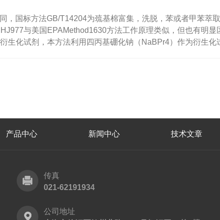
上*不同，国标方法GB/T14204为巯基棉富集，洗脱，苯或者甲
77与美国EPAMethod1630方法工作原理类似，但也有明显区别
为衍生化试剂，本方法利用四丙基硼化钠（NaBPr4）作为衍生
产品中心
新闻中心
技术文章
传真
021-62191934
公司地址