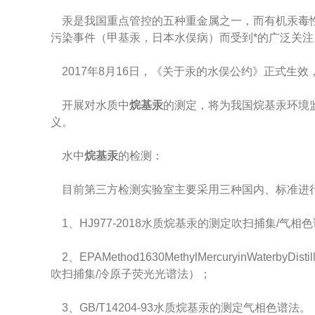
汞是我国重点管控的五种重金属之一，而有机汞毒性
污染事件（甲基汞，日本水俣病）而受到*的广泛关注
2017年8月16日，《关于汞的水俣公约》正式生
开展对水质中
烷基汞
的测定，将为我国烷基汞环境
义。
水中
烷基汞
的检测：
目前第三方检测实验室主要采用三种国内、标准进
1、HJ977-2018水质烷基汞的测定吹扫捕集/气相
2、EPAMethod1630MethylMercuryinWaterbyDistil
吹扫捕集/冷原子荧光光谱法）；
3、GB/T14204-93水质烷基汞的测定气相色谱法。