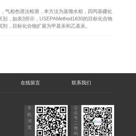
苯萃取，气相色谱法检测，本方法为蒸馏水相，四丙基硼化
，如表3所示，USEPAMethod1630的目标化合物
化试剂，目标化合物扩展为甲基汞和乙基汞。
在线留言
联系我们
公
手
众
机
号
浏
二
览
维
码