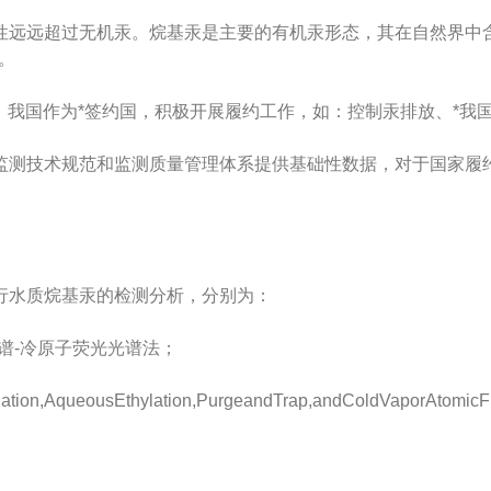
远远超过无机汞。烷基汞是主要的有机汞形态，其在自然界中含
。
效，我国作为*签约国，积极开展履约工作，如：控制汞排放、*我
监测技术规范和监测质量管理体系提供基础性数据，对于国家履
行水质烷基汞的检测分析，分别为：
色谱-冷原子荧光光谱法；
lation,AqueousEthylation,PurgeandTrap,andColdVaporA