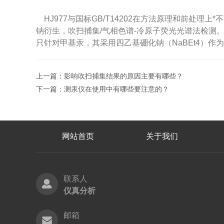
HJ977与国标GB/T14202在方法原理和前处理
钠衍生，吹扫捕集/气相色谱-冷原子荧光光谱法检测。HJ9
只针对甲基汞，其采用四乙基硼化钠（NaBEt4）作
上一篇：
影响吹扫捕集结果的原因主要有哪些？
下一篇：
测汞仪在使用中有哪些要注意的？
网站首页
关于我们
联系人
仪真分析
邮箱