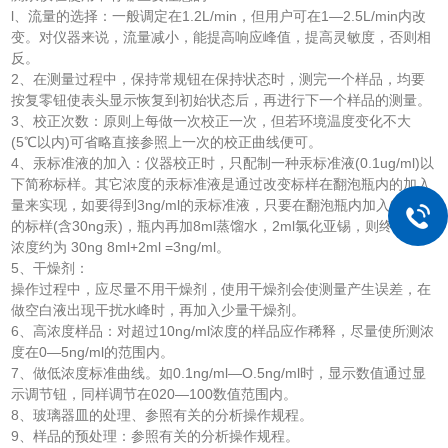
l、流量的选择：一般调定在1.2L/min，但用户可在1—2.5L/min内改
变。对仪器来说，流量减小，能提高响应峰值，提高灵敏度，否则相
反。
2、在测量过程中，保持常规钮在保持状态时，测完一个样品，均要
按复零钮使表头显示恢复到初始状态后，再进行下一个样品的测量。
3、校正次数：原则上每做一次校正一次，但若环境温度变化不大
(5℃以内)可省略直接参照上一次的校正曲线便可。
4、汞标准液的加入：仪器校正时，只配制一种汞标准液(0.1ug/ml)以
下简称标样。其它浓度的汞标准液是通过改变标样在翻泡瓶内的加入
量来实现，如要得到3ng/ml的汞标准液，只要在翻泡瓶内加入0.3ml
的标样(含30ng汞)，瓶内再加8ml蒸馏水，2ml氯化亚锡，则终瓶内汞
浓度约为 30ng 8ml+2ml =3ng/ml。
5、干燥剂：
操作过程中，应尽量不用干燥剂，使用干燥剂会使测量产生误差，在
做空白液出现干扰水峰时，再加入少量干燥剂。
6、高浓度样品：对超过10ng/ml浓度的样品应作稀释，尽量使所测浓
度在0—5ng/ml的范围内。
7、做低浓度标准曲线。如0.1ng/ml—O.5ng/ml时，显示数值通过显
示调节钮，同样调节在020—100数值范围内。
8、玻璃器皿的处理、参照有关的分析操作规程。
9、样品的预处理：参照有关的分析操作规程。