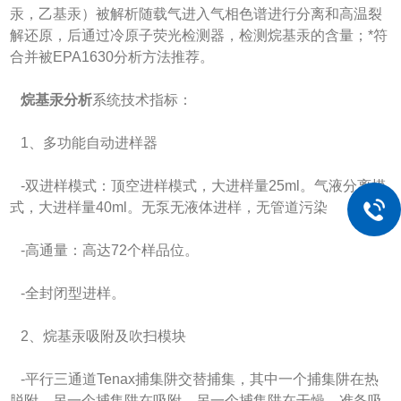
汞，乙基汞）被解析随载气进入气相色谱进行分离和高温裂
解还原，后通过冷原子荧光检测器，检测烷基汞的含量；*符
合并被EPA1630分析方法推荐。
烷基汞分析
系统技术指标：
1、多功能自动进样器
-双进样模式：顶空进样模式，大进样量25ml。气液分离模
式，大进样量40ml。无泵无液体进样，无管道污染
-高通量：高达72个样品位。
-全封闭型进样。
2、烷基汞吸附及吹扫模块
-平行三通道Tenax捕集阱交替捕集，其中一个捕集阱在热
脱附，另一个捕集阱在吸附，另一个捕集阱在干燥，准备吸