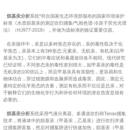
烷基汞分析
系统*符合国家生态环境部颁布的国家环境保护
标准《水质烷基汞的测定吹扫捕集/气相色谱-冷原子荧光光谱
法》（HJ977-2018），并做为该标准的验证重要仪器。
在汞循环中，汞是以多种形态存在的，汞的毒性取决于化
学形态，汞基本上有3种形态:元素汞、无机汞、有机汞(以甲
基汞为主)，它们的中毒症状和暴露途径各不相同。现代研究
已经证明，不同形态汞的毒性差别很大，如甲基汞的毒性是
无机汞的100倍以上，而且甲基汞具有亲脂性，更容易和生
物体结合，穿过细胞膜和血脑屏而造成毒害。因此，测定元
素特定的化学形态的含量，测定有机汞而不仅仅是总汞，对
于解释它们的生物化学行为和评价对环境的潜在危害是很有
必要的。
烷基汞分析
系统采用气液分离器、多通道吹扫和Tenax捕集
技术，将液体中的烷基汞（甲基汞，乙基汞）进行吹扫并通
过捕集阱富集，然后对捕集阱进行快速加热，烷基汞（甲基