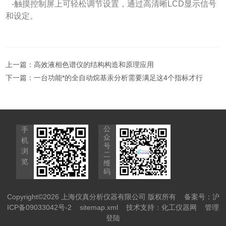
-触摸控制屏上可轻松调节设置，通过高清晰LCD显示信号
和设定。
上一篇：
高效液相色谱仪的结构构造和原理应用
下一篇：
一台功能*的全自动烷基汞分析需要满足这4个指标才行
公
手
众
机
号
浏
二
览
维
码
Copyright©2026 上海仪真分析仪器有限公司 版权所有
备案号：沪
ICP备09033042号-2
sitemap.xml
技术支持：
化工仪器网
管理
登陆