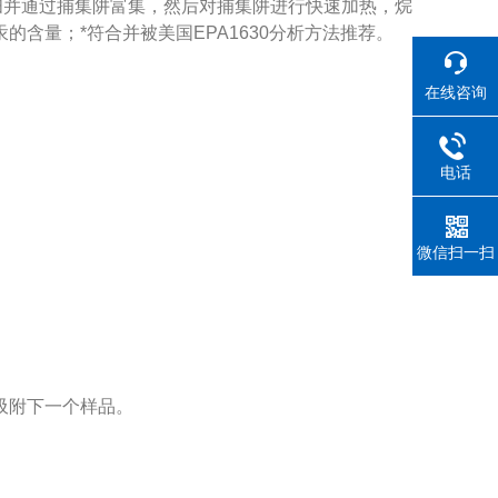
吹扫并通过捕集阱富集，然后对捕集阱进行快速加热，烷
含量；*符合并被美国EPA1630分析方法推荐。
在线咨询
电话
微信扫一扫
吸附下一个样品。