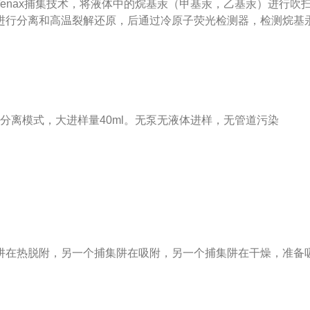
enax捕集技术，将液体中的烷基汞（甲基汞，乙基汞）进行
行分离和高温裂解还原，后通过冷原子荧光检测器，检测烷基汞的
分离模式，大进样量40ml。无泵无液体进样，无管道污染
集阱在热脱附，另一个捕集阱在吸附，另一个捕集阱在干燥，准备