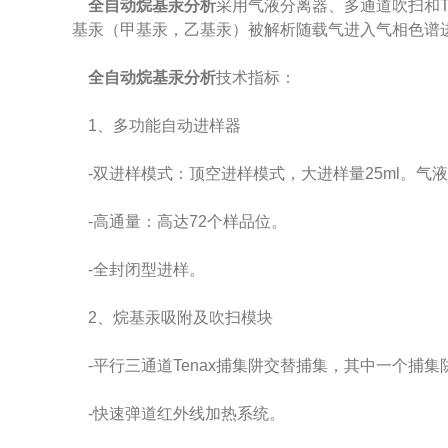
全自动烷基汞分析
采用气液分离器、多通道吹扫和T
基汞（甲基汞，乙基汞）被解析随载气进入气相色谱进
全自动烷基汞分析
技术指标：
1、多功能自动进样器
-双进样模式：顶空进样模式，大进样量25ml。气液
-高通量：高达72个样品位。
-全封闭型进样。
2、烷基汞吸附及吹扫模块
-平行三通道Tenax捕集阱交替捕集，其中一个捕
-快速弹道红外线加热系统。