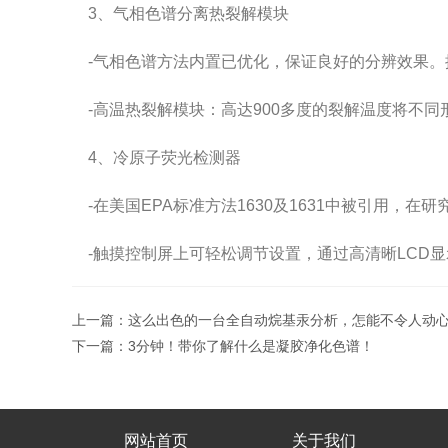
3、气相色谱分离热裂解模块
-气相色谱方法内置已优化，保证良好的分辨效果。
-高温热裂解模块：高达900多度的裂解温度将不同
4、冷原子荧光检测器
-在美国EPA标准方法1630及1631中被引用，在
-触摸控制屏上可轻松调节设置，通过高清晰LCD
上一篇：
这么出色的一台全自动烷基汞分析，怎能不令人动
下一篇：
3分钟！带你了解什么是凝胶净化色谱！
网站首页
关于我们