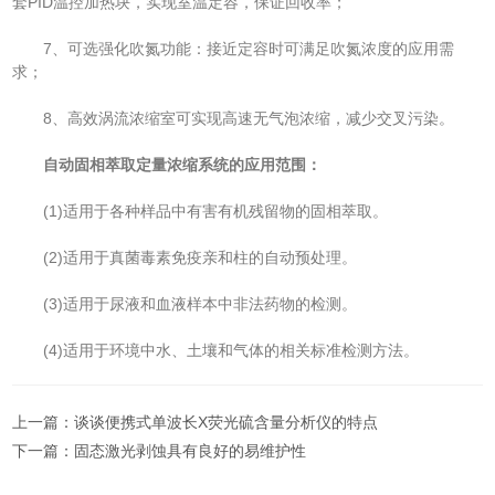
套PID温控加热块，实现室温定容，保证回收率；
7、可选强化吹氮功能：接近定容时可满足吹氮浓度的应用需
求；
8、高效涡流浓缩室可实现高速无气泡浓缩，减少交叉污染。
自动固相萃取定量浓缩系统的应用范围：
(1)适用于各种样品中有害有机残留物的固相萃取。
(2)适用于真菌毒素免疫亲和柱的自动预处理。
(3)适用于尿液和血液样本中非法药物的检测。
(4)适用于环境中水、土壤和气体的相关标准检测方法。
上一篇：
谈谈便携式单波长X荧光硫含量分析仪的特点
下一篇：
固态激光剥蚀具有良好的易维护性