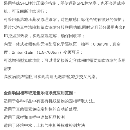
采用特殊SPE柱过压保护措施，即使遇到SPE柱堵塞，也不会造成停
机，可无间断连续运行；
可采用低温减压蒸发原理浓缩，对热敏感目标化合物有很好的保护；
通过水浴真空浓缩和氮吹浓缩分段联用功能,同时定容部分采用夹套P
温定容，确保回收率；
ID控温加热块，实现室
内置一体式变频智能无油防腐化学隔膜泵，抽率：0.8m3/h，真空
度：2mbar-1atm（1.5-760torr）变频可调；
可选增强型氮吹功能：可以满足接近定容体积时需要氮吹浓缩的应用
需要；
高效涡旋浓缩腔,可实现高速无泡浓缩,减少交叉污染。
全自动固相萃取定量浓缩系统
应用范围：
适用于各种样品中有害有机残留物的固相萃取方法。
适用于真菌毒素免疫亲和柱的自动前处理。
适用于尿样和血样中违禁药品检测
适用于环境中水，土和气中相关标准检测方法