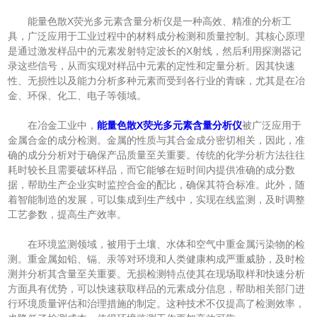
能量色散X荧光多元素含量分析仪是一种高效、精准的分析工
具，广泛应用于工业过程中的材料成分检测和质量控制。其核心原理
是通过激发样品中的元素发射特定波长的X射线，然后利用探测器记
录这些信号，从而实现对样品中元素的定性和定量分析。因其快速
性、无损性以及能力分析多种元素而受到各行业的青睐，尤其是在冶
金、环保、化工、电子等领域。
在冶金工业中，
能量色散X荧光多元素含量分析仪
被广泛应用于
金属合金的成分检测。金属的性质与其合金成分密切相关，因此，准
确的成分分析对于确保产品质量至关重要。传统的化学分析方法往往
耗时较长且需要破坏样品，而它能够在短时间内提供准确的成分数
据，帮助生产企业实时监控合金的配比，确保其符合标准。此外，随
着智能制造的发展，可以集成到生产线中，实现在线监测，及时调整
工艺参数，提高生产效率。
在环境监测领域，被用于土壤、水体和空气中重金属污染物的检
测。重金属如铅、镉、汞等对环境和人类健康构成严重威胁，及时检
测并分析其含量至关重要。无损检测特点使其在现场取样和快速分析
方面具有优势，可以快速获取样品的元素成分信息，帮助相关部门进
行环境质量评估和治理措施的制定。这种技术不仅提高了检测效率，