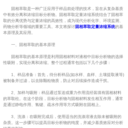
固相萃取是一种广泛应用于样品前处理的技术，旨在从复杂基质
中有效分离和浓缩目标分析物。固相萃取定量浓缩系统结合了固相萃
取的分离优势与定量浓缩的高效性，成为现代分析化学、环境监测、
药物分析等领域的重要工具。本文将探讨
固相萃取定量浓缩系统
的基
本原理及其应用。
一、固相萃取的基本原理
固相萃取的基本原理是利用固相材料对液相中目标分析物的选择
性吸附，实现分离和浓缩。整个过程通常包括以下几个步骤：
1、样品准备：首先，待分析样品(如水样、血样、土壤提取液等)
被制备并过滤，以去除颗粒物质，防止对后续操作造成干扰。
2、加样与吸附：样品通过泵送或重力作用流经装填有固相材料
的萃取柱。在这个阶段，目标分析物与固相材料发生相互作用，通常
是通过静电作用、氢键、疏水作用等方式吸附在固相上。
3、洗涤：在吸附完成后，使用适当的洗涤溶液去除未被吸附的
杂质。这一步骤可以提高目标分析物的纯度，并减少基质效应对分析