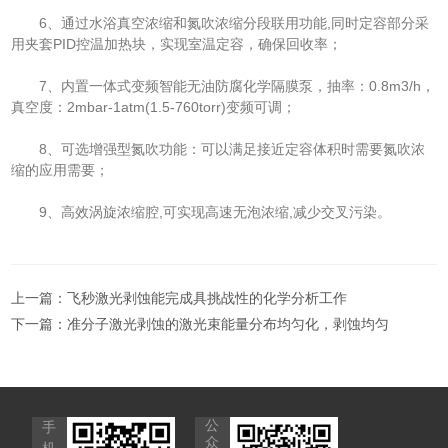
6、通过水浴真空浓缩和氮吹浓缩分段联用功能,同时定容部分采
用夹套PID控温加热块，实现室温定容，确保回收率；
7、内置一体式变频智能无油防腐化学隔膜泵，抽率：0.8m3/h，
真空度：2mbar-1atm(1.5-760torr)变频可调；
8、可选增强型氮吹功能：可以满足接近定容体积时需要氮吹浓
缩的应用需要；
9、高效涡旋浓缩腔,可实现高速无泡浓缩,减少交叉污染。
上一篇：
飞秒激光剥蚀能完成具挑战性的化学分析工作
下一篇：
准分子激光剥蚀的激光束能量分布均匀化，剥蚀均匀
公
手
众
机