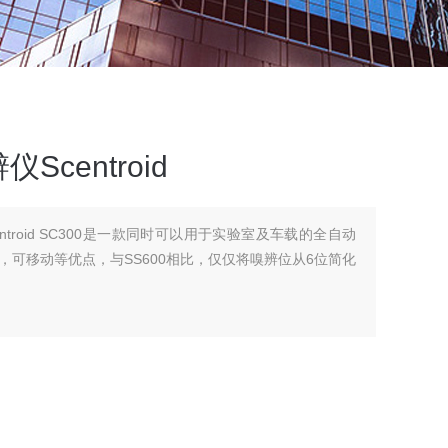
centroid
troid SC300是一款同时可以用于实验室及车载的全自动
可移动等优点，与SS600相比，仅仅将嗅辨位从6位简化