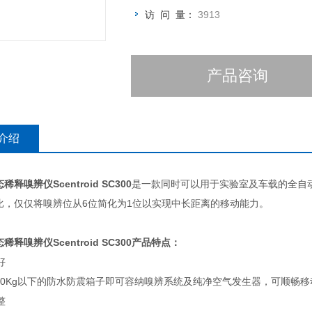
访 问 量：
3913
产品咨询
介绍
稀释嗅辨仪Scentroid
SC300
是一款同时可以用于实验室及车载的全自
0相比，仅仅将嗅辨位从6位简化为1位以实现中长距离的移动能力。
稀释嗅辨仪Scentroid
SC300
产品特点：
好
Kg以下的防水防震箱子即可容纳嗅辨系统及纯净空气发生器，可顺畅移
整